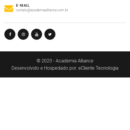
E-MAIL
contato@academiaalliance.com.br
© 2023 - Academia Alliance
Desenvolvido e Hospedado por:
eCliente Tecnologia
Olá, insira seus dados para continuar.