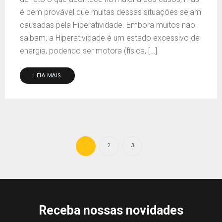
é bem provável que muitas dessas situações sejam
causadas pela Hiperatividade. Embora muitos não
saibam, a Hiperatividade é um estado excessivo de
energia, podendo ser motora (física, […]
LEIA MAIS
1
2
3
Receba nossas novidades