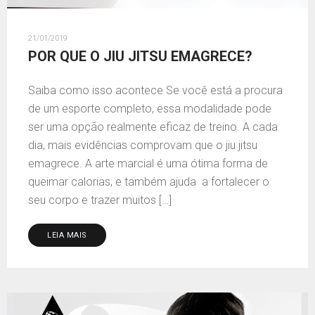
21/01/2019
POR QUE O JIU JITSU EMAGRECE?
Saiba como isso acontece Se você está a procura
de um esporte completo, essa modalidade pode
ser uma opção realmente eficaz de treino. A cada
dia, mais evidências comprovam que o jiu jitsu
emagrece. A arte marcial é uma ótima forma de
queimar calorias, e também ajuda a fortalecer o
seu corpo e trazer muitos […]
LEIA MAIS