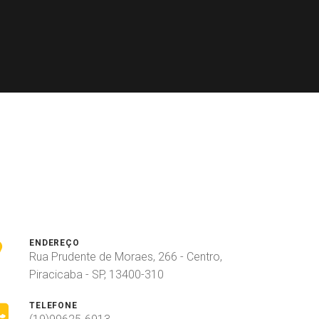
ENDEREÇO
Rua Prudente de Moraes, 266 - Centro,
Piracicaba - SP, 13400-310
TELEFONE