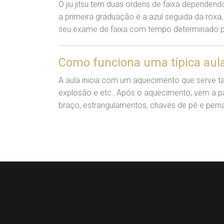
O jiu jitsu tem duas ordens de faixa dependendo
a primeira graduação é a azul seguida da ro
seu exame de faixa com tempo determinado pe
Como funciona uma típica aula
A aula inicia com um aquecimento que serve t
explosão e etc…Após o aquecimento, vem a pa
braço, estrangulamentos, chaves de pé e perna,