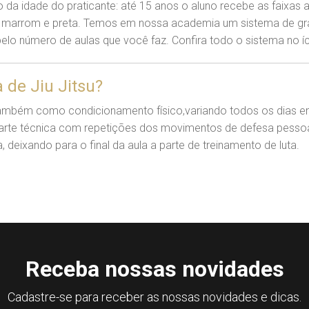
 da idade do praticante: até 15 anos o aluno recebe as faixas am
xa, marrom e preta. Temos em nossa academia um sistema de gr
lo número de aulas que você faz. Confira todo o sistema no 
 de Jiu Jitsu?
ambém como condicionamento físico,variando todos os dias en
rte técnica com repetições dos movimentos de defesa pessoal
 deixando para o final da aula a parte de treinamento de luta.
Receba nossas novidades
Cadastre-se para receber as nossas novidades e dicas.