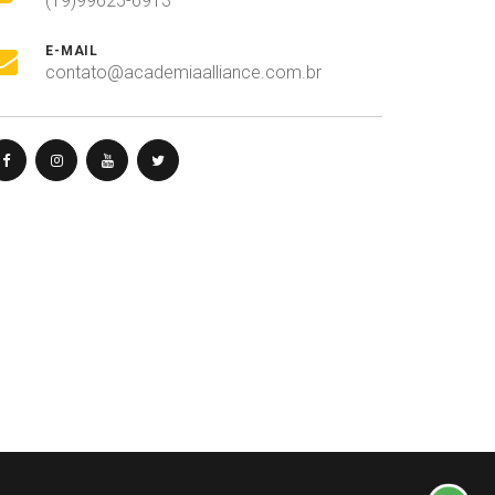
(19)99625-6913
E-MAIL
contato@academiaalliance.com.br
Olá, insira seus dados para continuar.
Nome
Número de celular
Desenvolvido por
eCliente Tecnologia