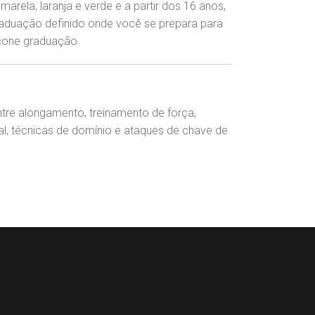
arela, laranja e verde e a partir dos 16 anos,
aduação definido onde você se prepara para
ícone graduação.
tre alongamento, treinamento de força,
, técnicas de domínio e ataques de chave de