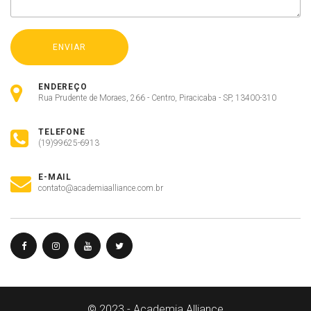
ENDEREÇO
Rua Prudente de Moraes, 266 - Centro, Piracicaba - SP, 13400-310
TELEFONE
(19)99625-6913
E-MAIL
contato@academiaalliance.com.br
Olá, insira seus dados para continuar.
Nome
© 2023 - Academia Alliance