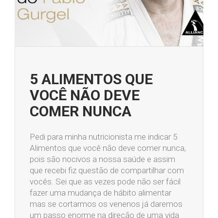
5 ALIMENTOS QUE
VOCÊ NÃO DEVE
COMER NUNCA
Pedi para minha nutricionista me indicar 5
Alimentos que você não deve comer nunca,
pois são nocivos a nossa saúde e assim
que recebi fiz questão de compartilhar com
vocês. Sei que as vezes pode não ser fácil
fazer uma mudança de hábito alimentar
mas se cortarmos os venenos já daremos
um passo enorme na direção de uma vida