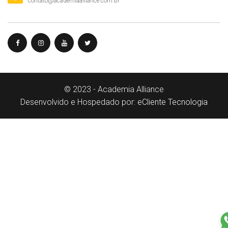
contato@academiaalliance.com.br
Olá, insira seus dados para continuar.
© 2023 - Academia Alliance
Nome
Desenvolvido e Hospedado por:
eCliente Tecnologia
Número de celular
Desenvolvido por
eCliente Tecnologia